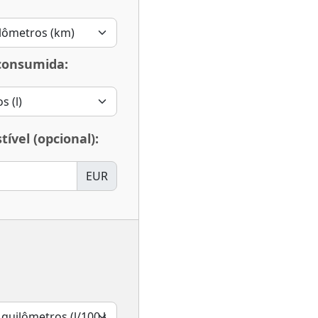
consumida:
ível (opcional):
EUR