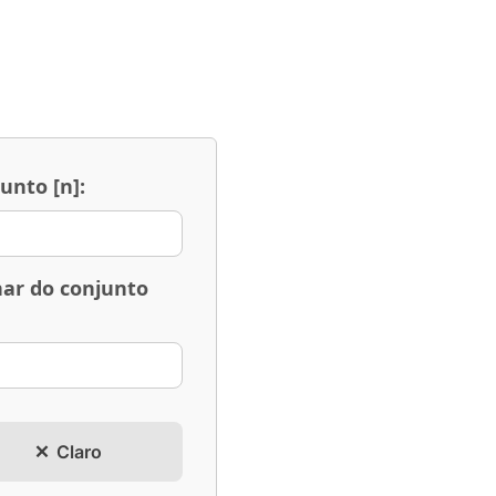
nto [n]:
nar do conjunto
Claro