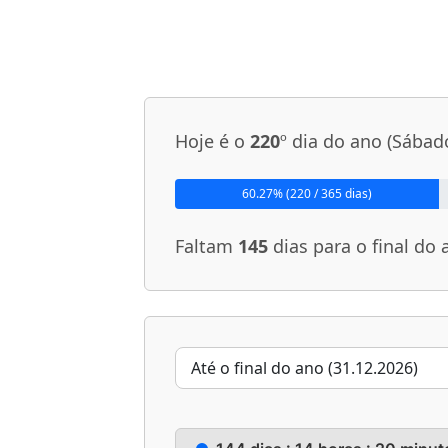
Hoje é o
220
º dia do ano (Sábad
60.27% (220 / 365 dias)
Faltam
145
dias para o final do 