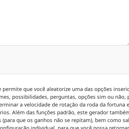
e permite que você aleatorize uma das opções inseri
es, possibilidades, perguntas, opções sim ou não, 
rminar a velocidade de rotação da roda da fortuna 
órios. Além das funções padrão, este gerador també
s (para que os ganhos não se repitam), bem como sa
onfiguração individual, para que você possa retorna