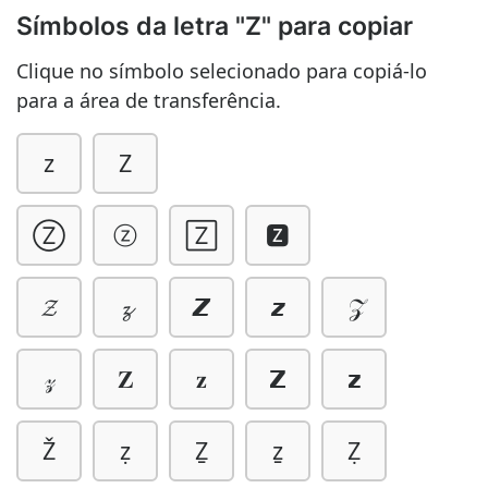
Símbolos da letra "Z" para copiar
Clique no símbolo selecionado para copiá-lo
para a área de transferência.
z
Z
Ⓩ
ⓩ
🅉
🆉
𝓩
𝔃
𝙕
𝙯
𝒵
𝓏
𝐙
𝐳
𝗭
𝘇
Ž
ẓ
Ẕ
ẕ
Ẓ