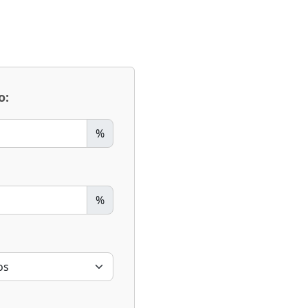
o:
%
%