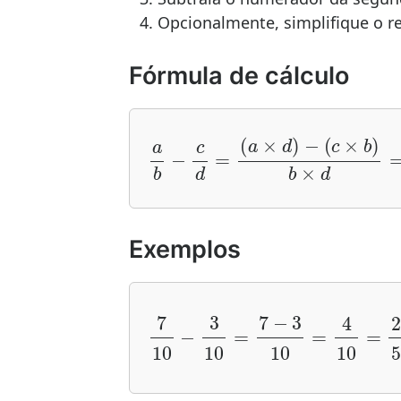
Opcionalmente, simplifique o r
Fórmula de cálculo
a
b
−
c
d
=
Exemplos
7
1