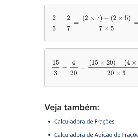
2
5
−
2
7
=
(
2
15
3
−
4
20
=
(
15
×
20
)
−
Veja também:
Calculadora de Frações
Calculadora de Adição de Fraçõ