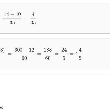
×
7
)
−
(
2
×
5
)
7
×
5
=
14
−
10
35
=
4
35
(
4
×
3
)
20
×
3
=
300
−
12
60
=
288
60
=
24
5
=
4
4
5
es