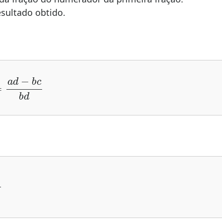
esultado obtido.
(
a
×
d
)
−
(
c
×
b
)
b
×
d
=
a
d
−
b
c
b
d
0
−
3
10
=
7
−
3
10
=
4
10
=
2
5