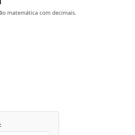
l
ção matemática com decimais.
: