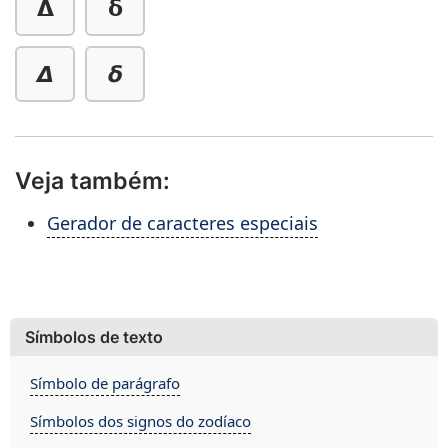
𝝙
𝝳
𝞓
𝞭
Veja também:
Gerador de caracteres especiais
Símbolos de texto
Símbolo de parágrafo
Símbolos dos signos do zodíaco