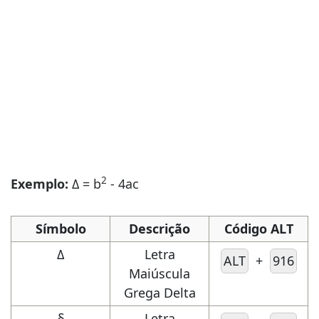
2
Exemplo:
Δ = b
- 4ac
Símbolo
Descrição
Código ALT
Δ
Letra
ALT
+
916
Maiúscula
Grega Delta
δ
Letra