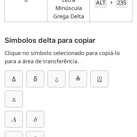
ALT
+
235
Minúscula
Grega Delta
Símbolos delta para copiar
Clique no símbolo selecionado para copiá-lo
para a área de transferência.
Δ
δ
⍙
≜
⍍
⍋
𝛥
𝛿