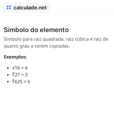
calculade.net
Símbolo do elemento
Símbolo para raiz quadrada, raiz cúbica e raiz de
quarto grau a serem copiadas.
Exemplos:
√16 = 4
∛27 = 3
∜625 = 5