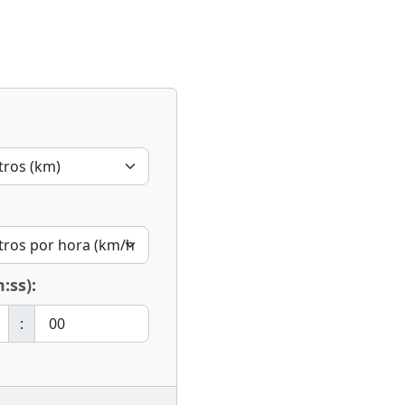
:ss):
: