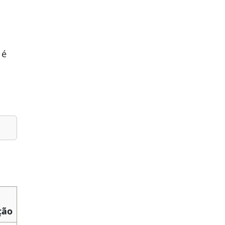
 é
ção