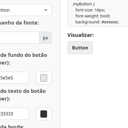
anho da fonte:
Visualizar:
px
Button
 de fundo do botão
ver):
 do texto do botão
ver):
 da borda: