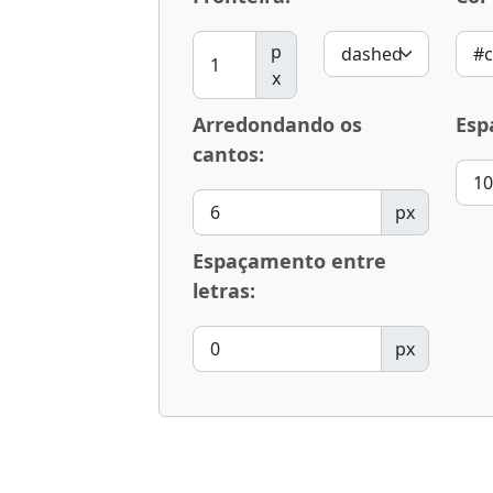
p
x
Arredondando os
Esp
cantos:
px
Espaçamento entre
letras:
px